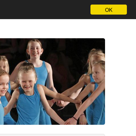
eri
Om Os
OK