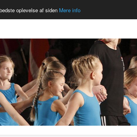
Nyheder
Kalender
Springcenter
Gall
bedste oplevelse af siden
Mere info